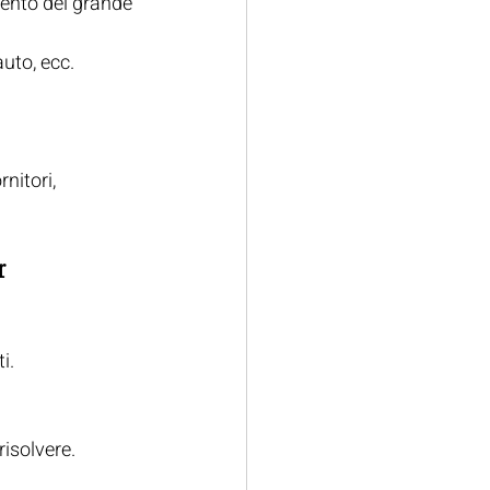
mento del grande 
auto, ecc.
nitori, 
r
i.
.
risolvere.