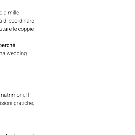
 a mille 
à di coordinare 
utare le coppie  
perché 
una wedding 
atrimoni. Il 
sioni pratiche, 