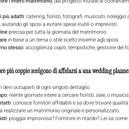
tire l’intero matrimonio
, dal progetto iniziale al coordina
i più adatti
: catering, fioristi, fotografi, musicisti, noleggio 
, aiutando gli sposi a evitare spese inutili o imprevisti.
line
 precisa per tutta la giornata del matrimonio.
rare
 in base a un tema o stile scelto insieme agli sposi.
orno stesso
: accoglienza ospiti, tempistiche, gestione dei for
re più coppie scelgono di affidarsi a una 
wedding planne
n devi occuparti di ogni singolo dettaglio.
mpo
: niente giornate intere a cercare fioristi, sale, o musicist
tatti
: conosce fornitori affidabili e sa dove trovare qualità
a a realizzare un matrimonio originale e personalizzato.
sti
: pioggia improvvisa? Fornitore in ritardo? Lei sa come 