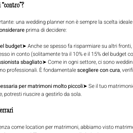
 “contro”? 
rtante: una wedding planner non è sempre la scelta ideale p
onsiderare
 prima di decidere:
nel budget
➤ Anche se spesso fa risparmiare su altri fronti, 
o in conto (solitamente tra il 10% e il 15% del budget c
ssionista sbagliato
➤ Come in ogni settore, ci sono weddin
eno professionali. È fondamentale 
scegliere con cura
, veri
ssaria per matrimoni molto piccoli
➤ Se il tuo matrimoni
, potresti riuscire a gestirlo da sola.
Ferrari
rienza come location per matrimoni, abbiamo visto matrimon