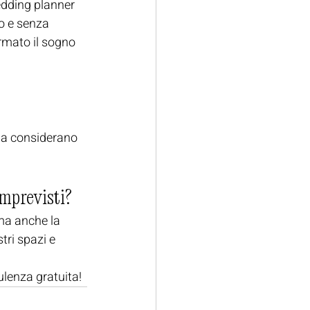
edding planner 
do e senza 
mato il sogno 
la considerano 
mprevisti?
ma anche la 
tri spazi e 
sulenza gratuita!