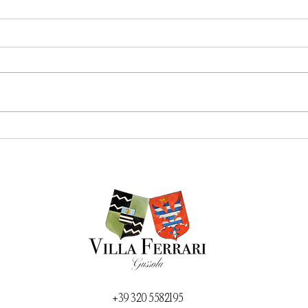
Come scrivere un discorso di
Quant
matrimonio?
evento
+39 320 5582195