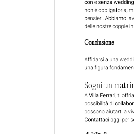
con
 e 
senza wedding
non è obbligatoria, m
pensieri. Abbiamo la
delle nostre coppie in 
Conclusione
Affidarsi a una wedd
una figura fondamenta
Sogni un matrim
A 
Villa Ferrari
, ti of
possibilità di 
collabo
possono aiutarti a viv
Contattaci oggi
 per s