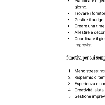
Pianificare e ges
giorno.
Trovare i fornitor
Gestire il budget
Creare una time
Allestire e deco
Coordinare il gi
imprevisti.
5 motivi per cui semp
Meno stress
: no
Risparmio di te
Esperienza e con
Creatività
: aiut
Gestione imprevi