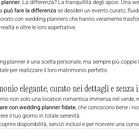
 planner
. La differenza? La tranquillità degli sposi. Una w
a 
può fare la differenza
 se desideri un evento curato, flui
vorato con wedding planners che hanno veramente trasfor
realtà e oltre le loro aspettative.
ing planner è una scelta personale, ma sempre più coppie 
le per realizzare il loro matrimonio perfetto.
onio elegante, curato nei dettagli e senza i
friamo non solo una location romantica immersa nel verde, 
rare con wedding planner fidate
, che conoscono bene i nos
ere il tuo giorno in totale serenità.
coprire disponibilità, servizi inclusi e per ricevere una con