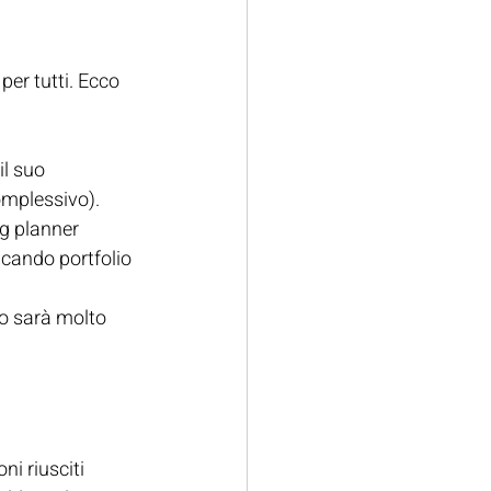
er tutti. Ecco 
il suo 
omplessivo).
g planner 
ficando portfolio 
o sarà molto 
i riusciti 