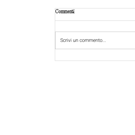
Commenti
Scrivi un commento...
Le 7 Domande da Fare Prima di
Scegliere la Location per il
Matrimonio (e Come Villa Ferrari
Risponde a Tutte)